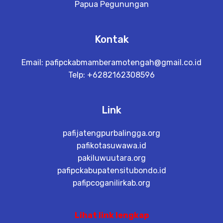
Papua Pegunungan
Kontak
Email:
pafipckabmamberamotengah@gmail.co.id
Telp: +6282162308596
Link
pafijatengpurbalingga.org
pafikotasuwawa.id
pakiluwuutara.org
pafipckabupatensitubondo.id
pafipcoganilirkab.org
Lihat link lengkap