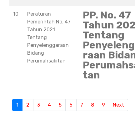
PP. No. 47
10
Peraturan
Pemerintah No. 47
Tahun 202
Tahun 2021
Tentang
Tentang
Penyeleng
Penyelenggaraan
raan Bidan
Bidang
Perumahsakitan
Perumahsa
tan
S
1
(current)
2
3
4
5
6
7
8
9
Next
e
m