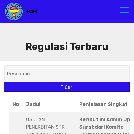
PAFI
Regulasi Terbaru
Cari
No
Judul
Penjelasan Singkat
1
USULAN
Berikut ini Admin Upl
PENERBITAN STR-
Surat dari Komite