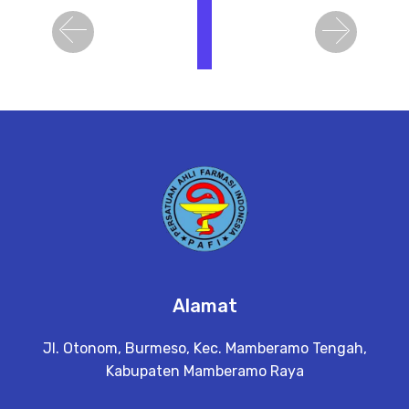
i
h
Previous
Next
a
t
D
e
t
a
il
Alamat
Jl. Otonom, Burmeso, Kec. Mamberamo Tengah,
Kabupaten Mamberamo Raya